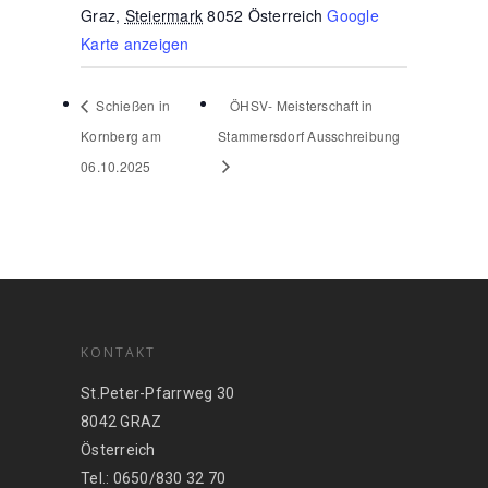
Graz
,
Steiermark
8052
Österreich
Google
Karte anzeigen
Schießen in
ÖHSV- Meisterschaft in
Kornberg am
Stammersdorf Ausschreibung
06.10.2025
KONTAKT
St.Peter-Pfarrweg 30
8042 GRAZ
Österreich
Tel.: 0650/830 32 70