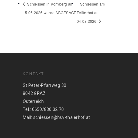
Schiessen in Kornberg am
Schiessen am
15.06.2026 wurde ABGESAGT
Feliferhof am
04.08.2026
KONTAKT
St.Peter-Pfarrweg 30
8042 GRAZ
Österreich
Tel.: 0650/830 32 70
Mail: schiessen@hsv-thalerhof.at