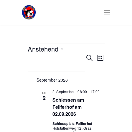
Veranstaltungen
Anstehend
Veranstaltun
Veranstaltung
Suche
Datum
Liste
Ansichten-
Suche
wählen.
Navigation
und
September 2026
Ansichten,
Navigation
2. September | 08:00
-
17:00
MI.
2
Schiessen am
Feliferhof am
02.09.2026
Schiessplatz Feliferhof
Hofstättenweg 12, Graz,