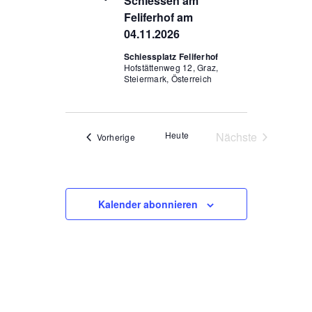
Schiessen am
Feliferhof am
04.11.2026
Schiessplatz Feliferhof
Hofstättenweg 12, Graz,
Steiermark, Österreich
Heute
Nächste
Veranstaltungen
Vorherige
Veranstaltunge
Kalender abonnieren