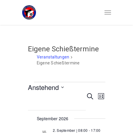
Eigene Schießtermine
Veranstaltungen
Eigene Schießtermine
Veranstaltungen
Anstehend
Veranstaltun
Veranstaltung
Suche
Datum
Liste
Ansichten-
Suche
wählen.
Navigation
und
September 2026
Ansichten,
Navigation
2. September | 08:00
-
17:00
MI.